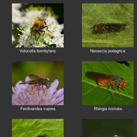
Volucella bombylans
Neoascia podagrica
Ferdinandea cuprea
Rhingia rostrata