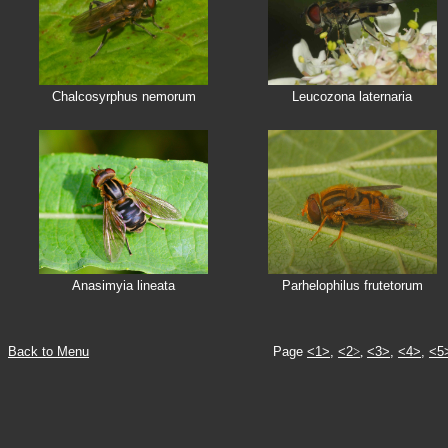
Chalcosyrphus nemorum
Leucozona laternaria
Anasimyia lineata
Parhelophilus frutetorum
Back to Menu
Page
<1>
,
<2
>
,
<3>,
<4>,
<5